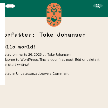
Skip
to
content
Forfatter:
Toke Johansen
Hello world!
Posted on
marts 26, 2025
by
Toke Johansen
Welcome to WordPress. This is your first post. Edit or delete it,
then start writing!
on
Posted in
Uncategorized
Leave a Comment
Hello
world!