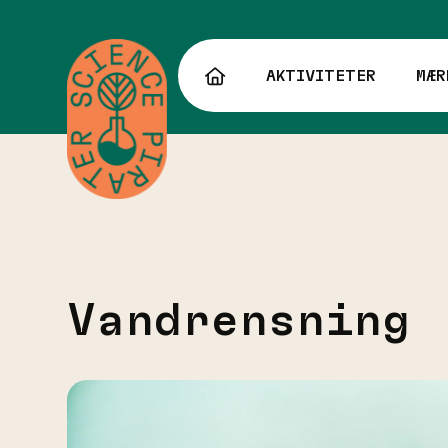
Skip
to
content
AKTIVITETER
MÆR
Vandrensning