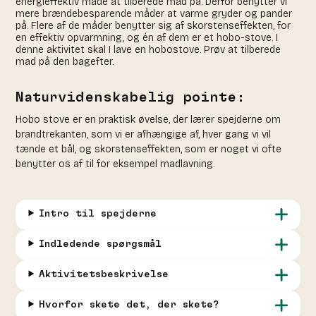
energieffektiv måde at tilberede mad på. Derfor benytter vi
mere brændebesparende måder at varme gryder og pander
på. Flere af de måder benytter sig af skorstenseffekten, for
en effektiv opvarmning, og én af dem er et hobo-stove. I
denne aktivitet skal I lave en hobostove. Prøv at tilberede
mad på den bagefter.
Naturvidenskabelig pointe:
Hobo stove er en praktisk øvelse, der lærer spejderne om
brandtrekanten, som vi er afhængige af, hver gang vi vil
tænde et bål, og skorstenseffekten, som er noget vi ofte
benytter os af til for eksempel madlavning.
Intro til spejderne
Indledende spørgsmål
Aktivitetsbeskrivelse
Hvorfor skete det, der skete?